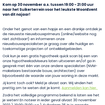
Kom op 30 november a.s. tussen 19:00 - 21:00 uur
naar het Suikerterrein voor het leukste WoonEvent
van dit najaar!
Onder het genot van een hapje en een drankje ontdek je
de nieuwste nieuwbouwprimeurs (online/website nog
niet zichtbaar!) en informeren onze
nieuwbouwspecialisten je graag over alle huidige en
toekomstige projecten of ontwikkelgebieden.
Ook kun je een gratis hypotheek quick scan bij een van
onze hypotheekadviseurs laten uitvoeren en/of ga in
gesprek met één van onze andere specialisten (NVM-
makelaars bestaande bouw, architecten) over
bijvoorbeeld de waarde van jouw woning in deze markt.
Jij komt toch ook? Meld je alvast aan. Wij vinden het
prettig om te weten dat je komt.
Aanmelden kan hier.
Zodra het volledige programma bekend is laten we het
je weten! En noteer in ieder geval alvast 30 november
2022 \ 19:00-21:00 uur \ Suikerlaan 25 in je agenda.