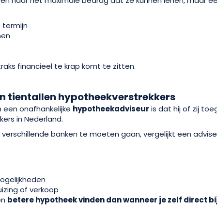
een naar het maximale bedrag dat ze kunnen lenen, maar een
 termijn
men
raks financieel te krap komt te zitten.
an tientallen hypotheekverstrekkers
n een onafhankelijke
hypotheekadviseur
is dat hij of zij to
kers in Nederland.
s verschillende banken te moeten gaan, vergelijkt een adviseu
mogelijkheden
uizing of verkoop
en
betere hypotheek vinden dan wanneer je zelf direct b