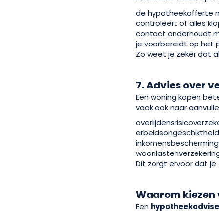
de hypotheekofferte 
controleert of alles kl
contact onderhoudt m
je voorbereidt op het
Zo weet je zeker dat al
7. Advies over v
Een woning kopen betek
vaak ook naar aanvulle
overlijdensrisicoverzek
arbeidsongeschikthei
inkomensbescherming
woonlastenverzekerin
Dit zorgt ervoor dat je
Waarom kiezen 
Een
hypotheekadvise