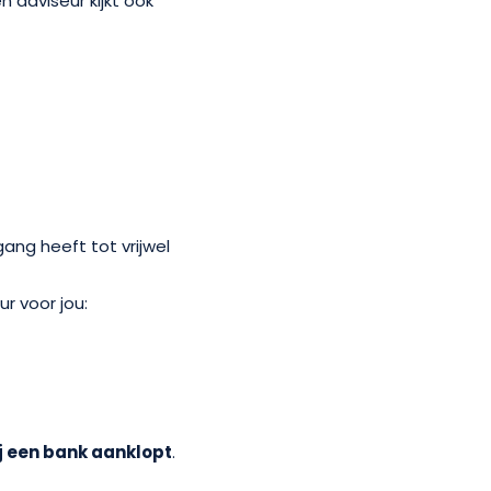
 adviseur kijkt ook
egang heeft tot vrijwel
r voor jou:
ij een bank aanklopt
.