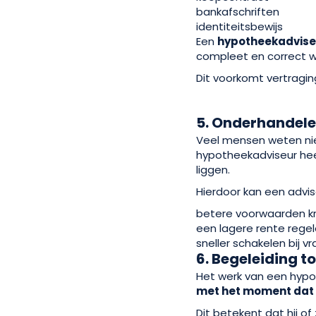
bankafschriften
identiteitsbewijs
Een
hypotheekadvise
compleet en correct w
Dit voorkomt vertragi
5. Onderhandele
Veel mensen weten nie
hypotheekadviseur hee
liggen.
Hierdoor kan een advis
betere voorwaarden kr
een lagere rente rege
sneller schakelen bij 
6. Begeleiding t
Het werk van een hypot
met het moment dat je
Dit betekent dat hij of z