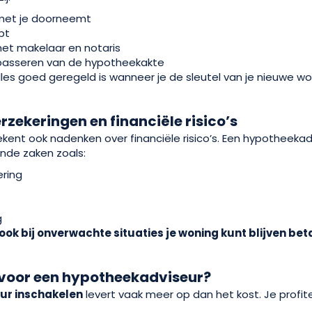
met je doorneemt
opt
et makelaar en notaris
 passeren van de hypotheekakte
les goed geregeld is wanneer je de sleutel van je nieuwe woni
erzekeringen en financiële risico’s
ent ook nadenken over financiële risico’s. Een hypotheekad
nde zaken zoals:
ering
d
g
ook bij onverwachte situaties je woning kunt blijven bet
voor een hypotheekadviseur?
ur inschakelen
levert vaak meer op dan het kost. Je profit