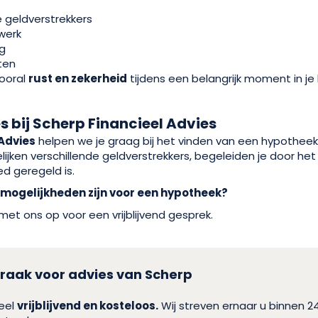
 geldverstrekkers
werk
ng
ten
ooral
rust en zekerheid
tijdens een belangrijk moment in je 
 bij Scherp Financieel Advies
Advies
helpen we je graag bij het vinden van een hypotheek 
elijken verschillende geldverstrekkers, begeleiden je door he
ed geregeld is.
 mogelijkheden zijn voor een hypotheek?
t ons op voor een vrijblijvend gesprek.
raak voor advies van Scherp
heel
vrijblijvend en kosteloos.
Wij streven ernaar u binnen 2