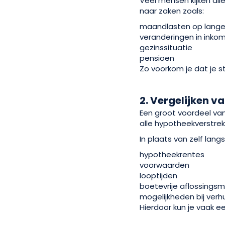
Veel mensen kijken all
naar zaken zoals:
maandlasten op lange
veranderingen in inko
gezinssituatie
pensioen
Zo voorkom je dat je st
2. Vergelijken v
Een groot voordeel va
alle hypotheekverstrek
In plaats van zelf lang
hypotheekrentes
voorwaarden
looptijden
boetevrije aflossings
mogelijkheden bij verh
Hierdoor kun je vaak e