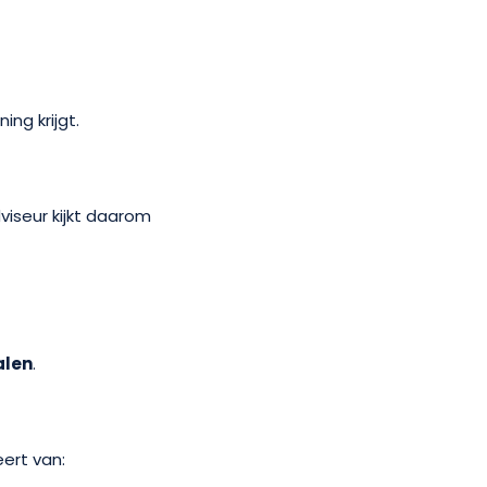
ng krijgt.
viseur kijkt daarom
alen
.
eert van: