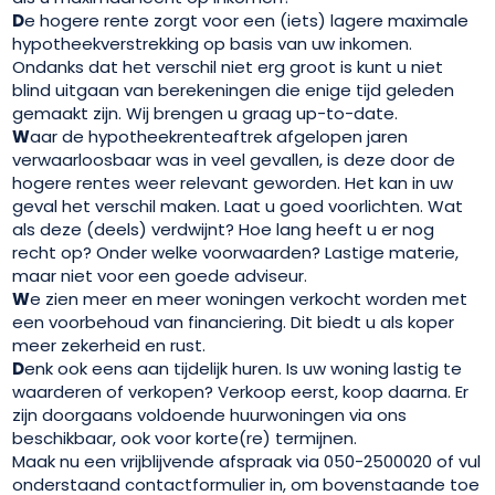
D
e hogere rente zorgt voor een (iets) lagere maximale
hypotheekverstrekking op basis van uw inkomen.
Ondanks dat het verschil niet erg groot is kunt u niet
blind uitgaan van berekeningen die enige tijd geleden
gemaakt zijn. Wij brengen u graag up-to-date.
W
aar de hypotheekrenteaftrek afgelopen jaren
verwaarloosbaar was in veel gevallen, is deze door de
hogere rentes weer relevant geworden. Het kan in uw
geval het verschil maken. Laat u goed voorlichten. Wat
als deze (deels) verdwijnt? Hoe lang heeft u er nog
recht op? Onder welke voorwaarden? Lastige materie,
maar niet voor een goede adviseur.
W
e zien meer en meer woningen verkocht worden met
een voorbehoud van financiering. Dit biedt u als koper
meer zekerheid en rust.
D
enk ook eens aan tijdelijk huren. Is uw woning lastig te
waarderen of verkopen? Verkoop eerst, koop daarna. Er
zijn doorgaans voldoende huurwoningen via ons
beschikbaar, ook voor korte(re) termijnen.
Maak nu een vrijblijvende afspraak via 050-2500020 of vul
onderstaand contactformulier in, om bovenstaande toe