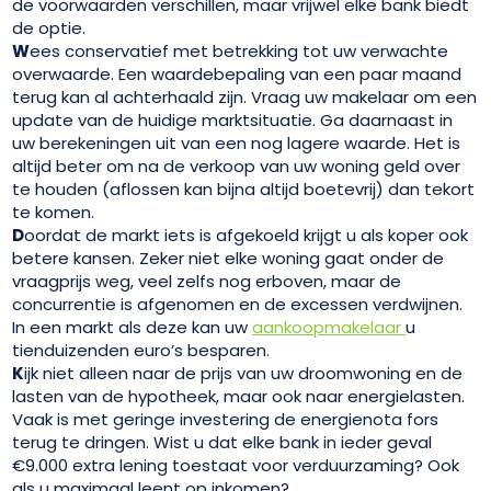
de voorwaarden verschillen, maar vrijwel elke bank biedt
de optie.
W
ees conservatief met betrekking tot uw verwachte
overwaarde. Een waardebepaling van een paar maand
terug kan al achterhaald zijn. Vraag uw makelaar om een
update van de huidige marktsituatie. Ga daarnaast in
uw berekeningen uit van een nog lagere waarde. Het is
altijd beter om na de verkoop van uw woning geld over
te houden (aflossen kan bijna altijd boetevrij) dan tekort
te komen.
D
oordat de markt iets is afgekoeld krijgt u als koper ook
betere kansen. Zeker niet elke woning gaat onder de
vraagprijs weg, veel zelfs nog erboven, maar de
concurrentie is afgenomen en de excessen verdwijnen.
In een markt als deze kan uw
aankoopmakelaar
u
tienduizenden euro’s besparen.
K
ijk niet alleen naar de prijs van uw droomwoning en de
lasten van de hypotheek, maar ook naar energielasten.
Vaak is met geringe investering de energienota fors
terug te dringen. Wist u dat elke bank in ieder geval
€9.000 extra lening toestaat voor verduurzaming? Ook
als u maximaal leent op inkomen?