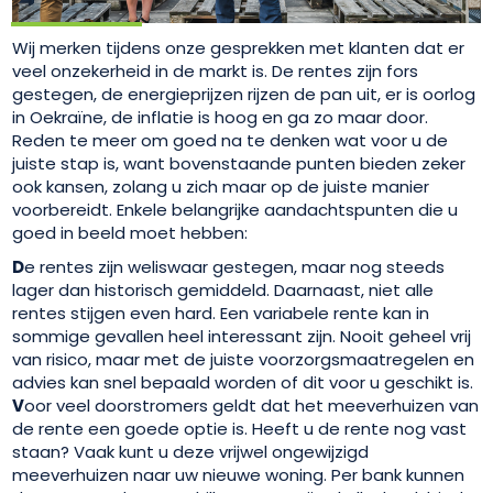
Wij merken tijdens onze gesprekken met klanten dat er
veel onzekerheid in de markt is. De rentes zijn fors
gestegen, de energieprijzen rijzen de pan uit, er is oorlog
in Oekraïne, de inflatie is hoog en ga zo maar door.
Reden te meer om goed na te denken wat voor u de
juiste stap is, want bovenstaande punten bieden zeker
ook kansen, zolang u zich maar op de juiste manier
voorbereidt. Enkele belangrijke aandachtspunten die u
goed in beeld moet hebben:
D
e rentes zijn weliswaar gestegen, maar nog steeds
lager dan historisch gemiddeld. Daarnaast, niet alle
rentes stijgen even hard. Een variabele rente kan in
sommige gevallen heel interessant zijn. Nooit geheel vrij
van risico, maar met de juiste voorzorgsmaatregelen en
advies kan snel bepaald worden of dit voor u geschikt is.
V
oor veel doorstromers geldt dat het meeverhuizen van
de rente een goede optie is. Heeft u de rente nog vast
staan? Vaak kunt u deze vrijwel ongewijzigd
meeverhuizen naar uw nieuwe woning. Per bank kunnen