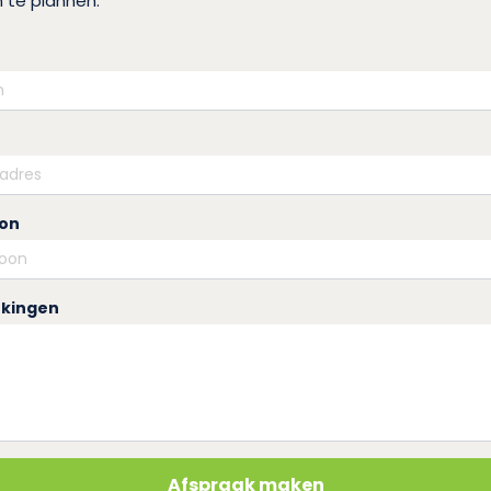
 te plannen.
oon
kingen
Afspraak maken