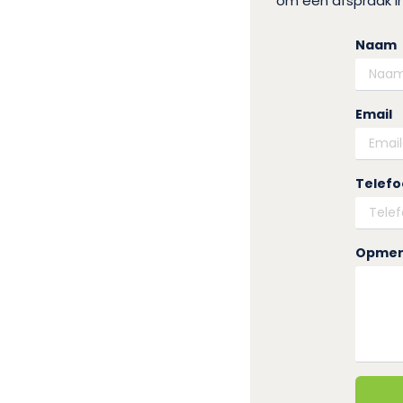
om een afspraak in
Naam
Email
Telef
Opmer