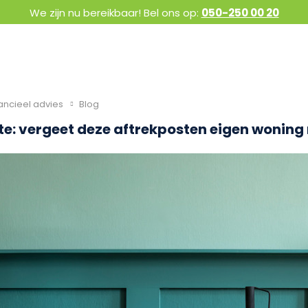
We zijn nu bereikbaar! Bel ons op:
050-250 00 20
ancieel advies
Blog
e: vergeet deze aftrekposten eigen woning 