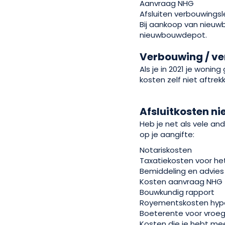
Aanvraag NHG
Afsluiten verbouwings
Bij aankoop van nieuwb
nieuwbouwdepot.
Verbouwing / v
Als je in 2021 je woni
kosten zelf niet aftre
Afsluitkosten n
Heb je net als vele an
op je aangifte:
Notariskosten
Taxatiekosten voor he
Bemiddeling en advies
Kosten aanvraag NHG
Bouwkundig rapport
Royementskosten hyp
Boeterente voor vroegt
Kosten die je hebt mee