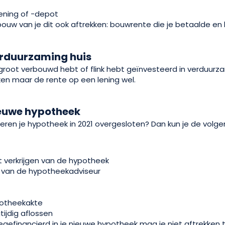
lening of -depot
ouw van je dit ook aftrekken: bouwrente die je betaalde en
erduurzaming huis
ng groot verbouwd hebt of flink hebt geïnvesteerd in verduur
kken maar de rente op een lening wel.
ieuwe hypotheek
deren je hypotheek in 2021 overgesloten? Dan kun je de vol
t verkrijgen van de hypotheek
 van de hypotheekadviseur
otheekakte
ijdig aflossen
gefinancierd in je nieuwe hypotheek mag je niet aftrekken t